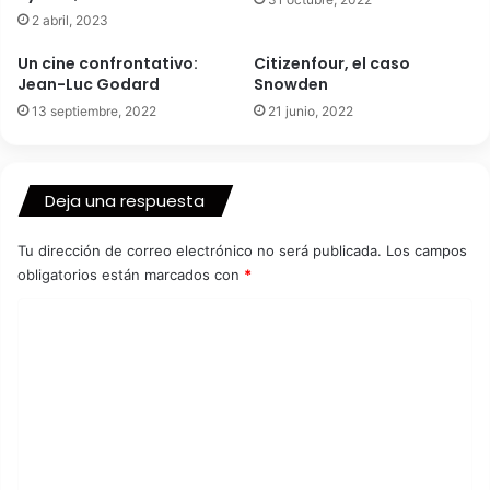
2 abril, 2023
Un cine confrontativo:
Citizenfour, el caso
Jean-Luc Godard
Snowden
13 septiembre, 2022
21 junio, 2022
Deja una respuesta
Tu dirección de correo electrónico no será publicada.
Los campos
obligatorios están marcados con
*
C
o
m
e
n
t