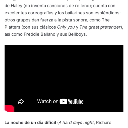
de Haley (no inventa canciones de relleno); cuenta con
excelentes coreografías y los bailarines son espléndidos;
otros grupos dan fuerza a la pista sonora, como The
Platters (con sus clásicos
Only you
y
The great pretender
),
así como Freddie Balland y sus Bellboys.
La noche de un día difícil
(
A hard days night
, Richard