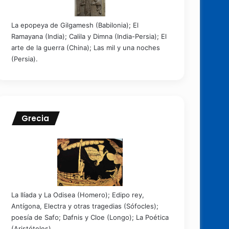
La epopeya de Gilgamesh (Babilonia); El
Ramayana (India); Calila y Dimna (India-Persia); El
arte de la guerra (China); Las mil y una noches
(Persia).
Grecia
La Ilíada y La Odisea (Homero); Edipo rey,
Antígona, Electra y otras tragedias (Sófocles);
poesía de Safo; Dafnis y Cloe (Longo); La Poética
(Aristóteles)...