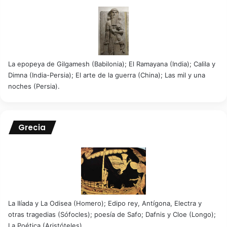
La epopeya de Gilgamesh (Babilonia); El Ramayana (India); Calila y
Dimna (India-Persia); El arte de la guerra (China); Las mil y una
noches (Persia).
Grecia
La Ilíada y La Odisea (Homero); Edipo rey, Antígona, Electra y
otras tragedias (Sófocles); poesía de Safo; Dafnis y Cloe (Longo);
La Poética (Aristóteles)...