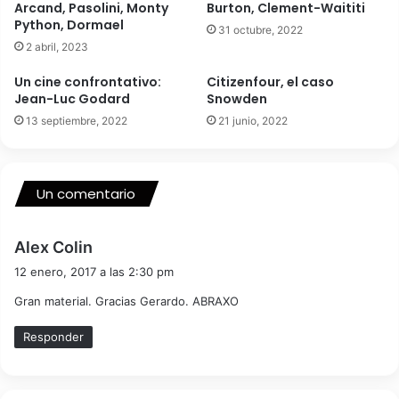
Arcand, Pasolini, Monty
Burton, Clement-Waititi
Python, Dormael
31 octubre, 2022
2 abril, 2023
Un cine confrontativo:
Citizenfour, el caso
Jean-Luc Godard
Snowden
13 septiembre, 2022
21 junio, 2022
Un comentario
d
Alex Colin
i
12 enero, 2017 a las 2:30 pm
c
Gran material. Gracias Gerardo. ABRAXO
e
:
Responder