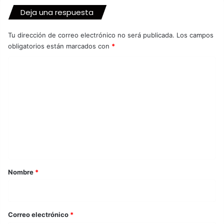
Deja una respuesta
Tu dirección de correo electrónico no será publicada.
Los campos
obligatorios están marcados con
*
C
o
m
e
n
t
a
r
Nombre
*
i
o
*
Correo electrónico
*