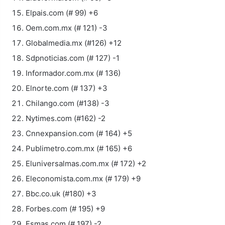
Elpais.com (# 99) +6
Oem.com.mx (# 121) -3
Globalmedia.mx (#126) +12
Sdpnoticias.com (# 127) -1
Informador.com.mx (# 136)
Elnorte.com (# 137) +3
Chilango.com (#138) -3
Nytimes.com (#162) -2
Cnnexpansion.com (# 164) +5
Publimetro.com.mx (# 165) +6
Eluniversalmas.com.mx (# 172) +2
Eleconomista.com.mx (# 179) +9
Bbc.co.uk (#180) +3
Forbes.com (# 195) +9
Esmas.com (# 197) -2