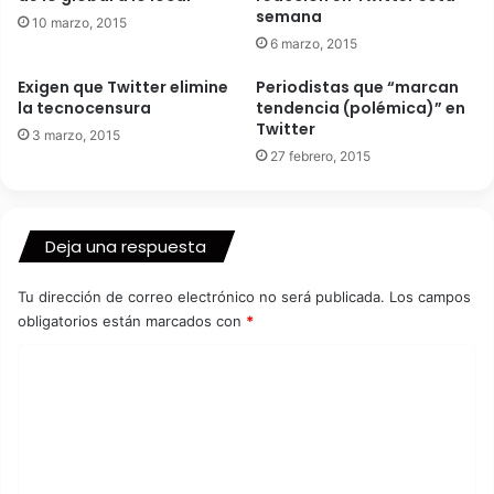
semana
10 marzo, 2015
6 marzo, 2015
Exigen que Twitter elimine
Periodistas que “marcan
la tecnocensura
tendencia (polémica)” en
Twitter
3 marzo, 2015
27 febrero, 2015
Deja una respuesta
Tu dirección de correo electrónico no será publicada.
Los campos
obligatorios están marcados con
*
C
o
m
e
n