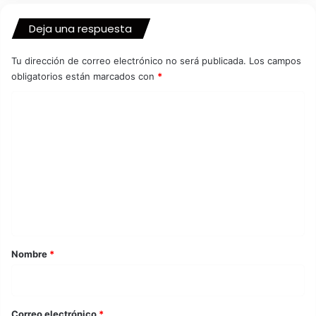
Deja una respuesta
Tu dirección de correo electrónico no será publicada.
Los campos
obligatorios están marcados con
*
C
o
m
e
n
t
a
r
Nombre
*
i
o
*
Correo electrónico
*