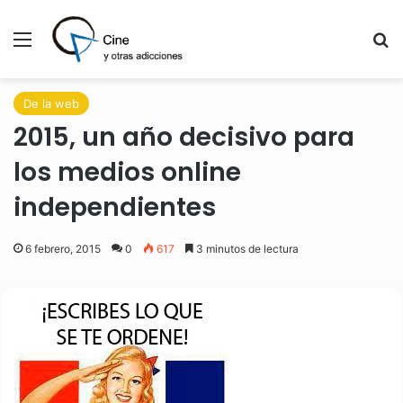
Menú
B
De la web
2015, un año decisivo para
los medios online
independientes
6 febrero, 2015
0
617
3 minutos de lectura