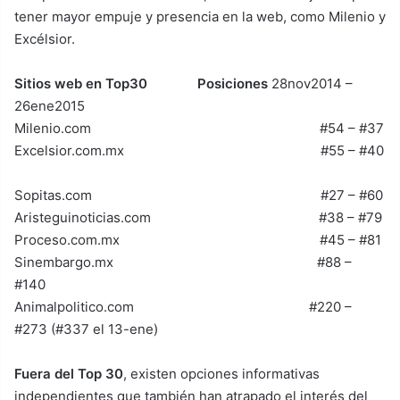
tener mayor empuje y presencia en la web, como Milenio y
Excélsior.
Sitios web en Top30
Posiciones
28nov2014 –
26ene2015
Milenio.com #54 – #37
Excelsior.com.mx #55 – #40
Sopitas.com #27 – #60
Aristeguinoticias.com #38 – #79
Proceso.com.mx #45 – #81
Sinembargo.mx #88 –
#140
Animalpolitico.com #220 –
#273 (#337 el 13-ene)
Fuera del Top 30
, existen opciones informativas
independientes que también han atrapado el interés del